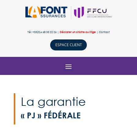
Tél: +33(0)4 68 35 22 26 |
Déclarer un sinistre ou litige
|
Contact
ESPACE CLIENT
La garantie
« PJ » FÉDÉRALE