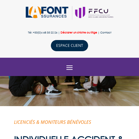
Tél: +33(0)4 68 35 22 26 |
Déclarer un sinistre ou litige
|
Contact
ESPACE CLIENT
LICENCIÉS & MONITEURS BÉNÉVOLES