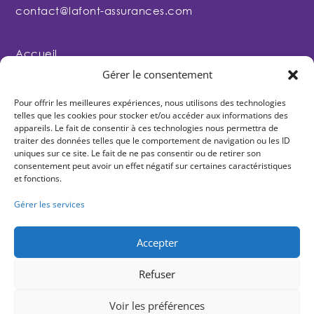
contact@lafont-assurances.com
Accueil
Gérer le consentement
Nous connaitre
Clubs & comités
Pour offrir les meilleures expériences, nous utilisons des technologies
telles que les cookies pour stocker et/ou accéder aux informations des
Licenciés
appareils. Le fait de consentir à ces technologies nous permettra de
Contact
traiter des données telles que le comportement de navigation ou les ID
uniques sur ce site. Le fait de ne pas consentir ou de retirer son
consentement peut avoir un effet négatif sur certaines caractéristiques
et fonctions.
Gérer les services
Accepter
Refuser
Voir les préférences
Copyright 2025 LAFONT ASSURANCES – N° CNIL