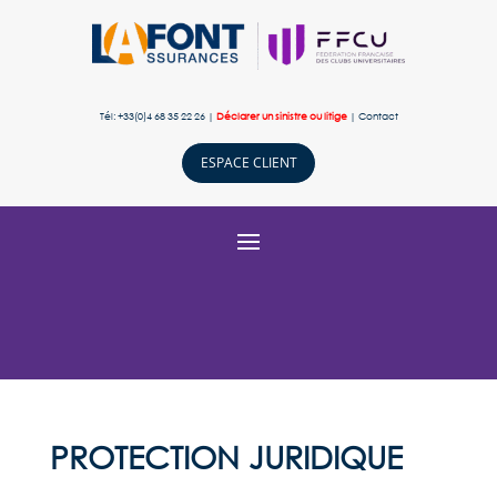
Tél: +33(0)4 68 35 22 26 |
Déclarer un sinistre ou litige
|
Contact
ESPACE CLIENT
PROTECTION JURIDIQUE